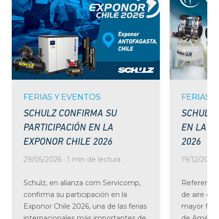
FERIAS Y EVENTOS
FERIAS 
SCHULZ CONFIRMA SU
SCHULZ 
PARTICIPACIÓN EN LA
EN LA 43
EXPONOR CHILE 2026
2026
29/05/2026 · 1 min de lectura
19/12/2025 
Schulz, en alianza com Servicomp,
Referencia
confirma su participación en la
de aire com
Exponor Chile 2026, una de las ferias
mayor fabr
internacionales más importantes de
de América