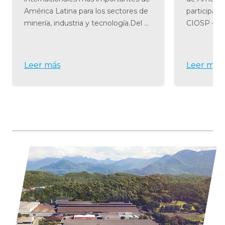
América Latina para los sectores de
participaci
minería, industria y tecnología.Del 8
CIOSP – Co
al 11 de junio, en Antofagasta, Schulz
Odontologí
presentará soluciones completas
31 de ener
para la ge
Center Nor
Leer más
Leer más