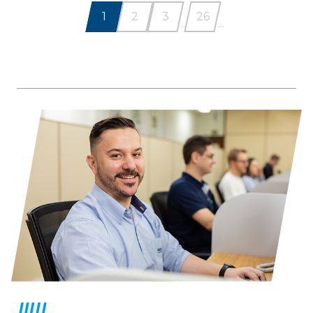
1
2
3
26
...
...