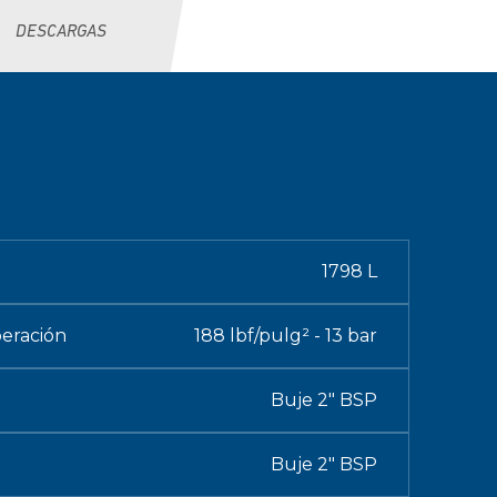
DESCARGAS
1798 L
eración
188 lbf/pulg² - 13 bar
Buje 2" BSP
Buje 2" BSP