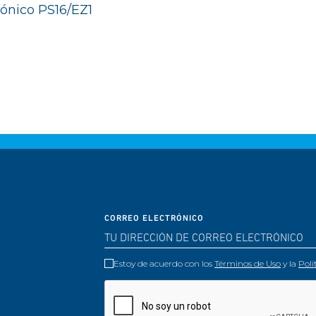
rónico PS16/EZ1
CORREO ELECTRÓNICO
Estoy de acuerdo con los
Términos de Uso
y la
Polí