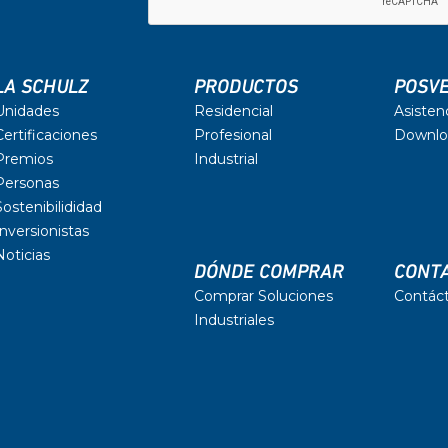
LA SCHULZ
PRODUCTOS
POSV
Unidades
Residencial
Asisten
Certificaciones
Profesional
Downlo
Premios
Industrial
Personas
Sostenibilididad
Inversionistas
Noticias
DÓNDE COMPRAR
CONT
Comprar Soluciones
Contác
Industriales