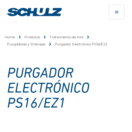
Home
Produtos
Tratamiento de Aire
Purgadores y Drenajes
Purgador Electrónico PS16/EZ1
PURGADOR
ELECTRÓNICO
PS16/EZ1