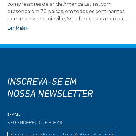
compressores de ar da América Latina, com
presença em 70 países, em todos os continentes.
Com matriz em Joinville, SC, oferece aos mercados
residencial, profissional e industrial uma linha
Ler Mais
completa na geração, tratamento e
armazenamento de ar comprimido. No Brasil, a
empresa conta com mais de 7 mil revendedores e
possui a maior rede de assistência técnica
autorizada em compressores de ar da América
Latina, com mais de 700 postos.
INSCREVA-SE EM
NOSSA NEWSLETTER
E-MAIL
Concordo com os
Termos de Uso
e a
Política de Privacidade
.