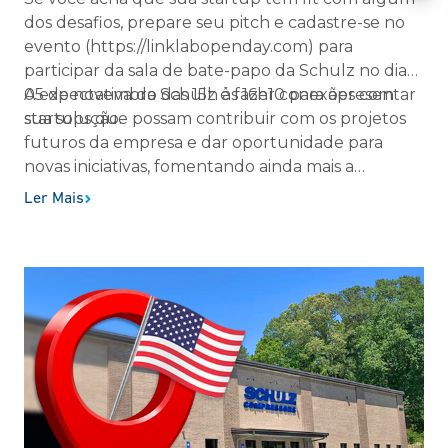
dos desafios, prepare seu pitch e cadastre-se no
evento (https://linklabopenday.com) para
participar da sala de bate-papo da Schulz no dia
05 de novembro das 15h às 16h10 para apresentar
A expectativa da Schulz é fazer conexões com
sua solução.
startups que possam contribuir com os projetos
futuros da empresa e dar oportunidade para
novas iniciativas, fomentando ainda mais a
inovação aberta dentro da corporação.
Ler Mais