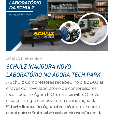
ABR 07 2021
1 min de leitura
SCHULZ INAUGURA NOVO
LABORATÓRIO NO ÁGORA TECH PARK
A Schulz Compressores recebeu no dia 22/03 as
chaves do novo laboratório de compressores
localizado no Ágora MOB, em Joinville. O novo
espaço integra o ecossistema de inovação da
Schulz dentro do Ágora Tech Park, que conta
O novo laboratório está posicionado
ainda com o Schulz Lab, sala de inovação da
estrategicamente no maior polo tecnológico da