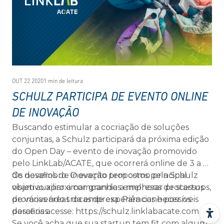
OUT 22 2020
1 min de leitura
SCHULZ PARTICIPA DE EVENTO ONLINE
DE INOVAÇÃO
Buscando estimular a cocriação de soluções
conjuntas, a Schulz participará da próxima edição
do Open Day – evento de inovação promovido
pelo LinkLab/ACATE, que ocorrerá online de 3 a 5
de novembro. O evento tem como principal
Os desafios de inovação propostos pela Schulz
objetivo aproximar grandes empresas de startups,
visam auxiliar a companhia a melhorar processos
promovendo trocas de experiências e possíveis
de várias áreas da empresa. Para conhecer os
parcerias.
desafios acesse: https://schulz.linklabacate.com.br/
Se você acha que sua startup tem fit com algum