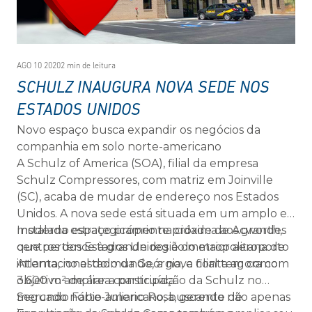
AGO 10 2020
2 min de leitura
SCHULZ INAUGURA NOVA SEDE NOS
ESTADOS UNIDOS
Novo espaço busca expandir os negócios da
companhia em solo norte-americano
A Schulz of America (SOA), filial da empresa
Schulz Compressores, com matriz em Joinville
(SC), acaba de mudar de endereço nos Estados
Unidos. A nova sede está situada em um amplo e
moderno espaço próprio na cidade de Acworth,
Instalada estrategicamente próxima aos grandes
que pertence à grande região metropolitana de
centros dos Estados Unidos e do maior aeroporto
Atlanta, no estado da Geórgia, e conta agora com
internacional do mundo, a nova filial tem como
3.600 m² de área construída.
objetivo ampliar a participação da Schulz no
mercado norte-americano, buscando não apenas
Segundo Fábio Juliano Rosa, gerente de