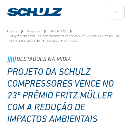
Home
Notícias
PRÊMIOS
Projeto da Schulz Compressores vence no 23º Prêmio Fritz Müller
com a redução de impactos ambientais
DESTAQUES NA MÍDIA
PROJETO DA SCHULZ
COMPRESSORES VENCE NO
23º PRÊMIO FRITZ MÜLLER
COM A REDUÇÃO DE
IMPACTOS AMBIENTAIS