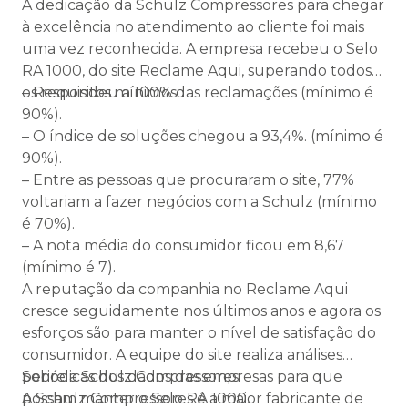
A dedicação da Schulz Compressores para chegar
à excelência no atendimento ao cliente foi mais
uma vez reconhecida. A empresa recebeu o Selo
RA 1000, do site Reclame Aqui, superando todos
os requisitos mínimos:
– Respondeu a 100% das reclamações (mínimo é
90%).
– O índice de soluções chegou a 93,4%. (mínimo é
90%).
– Entre as pessoas que procuraram o site, 77%
voltariam a fazer negócios com a Schulz (mínimo
é 70%).
– A nota média do consumidor ficou em 8,67
(mínimo é 7).
A reputação da companhia no Reclame Aqui
cresce seguidamente nos últimos anos e agora os
esforços são para manter o nível de satisfação do
consumidor. A equipe do site realiza análises
periódicas dos dados das empresas para que
Sobre a Schulz Compressores
possam manter o Selo RA 1000.
A Schulz Compressores é a maior fabricante de