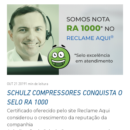
completa na geração, tratamento e
armazenamento de ar comprimido. Além de
compressores alternativos de pistão, diafragma e
parafuso de 5 a 250 hp, dispõe de secadores de ar
por refrigeração e adsorção, filtros de linha e
coalescentes, separadores de condensado,
ferramentas pneumáticas, ferramentas elétricas e
acessórios para aplicações residenciais,
profissionais e industriais.
OUT 21 2019
1 min de leitura
SCHULZ COMPRESSORES CONQUISTA O
SELO RA 1000
Certificado oferecido pelo site Reclame Aqui
considerou o crescimento da reputação da
companhia