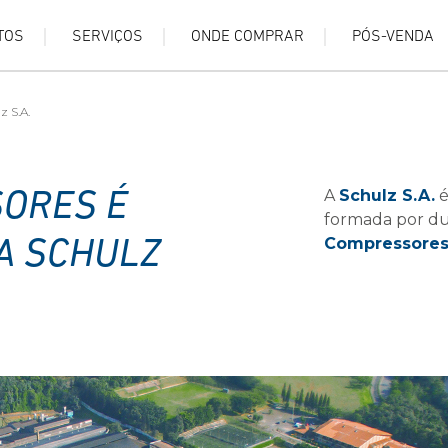
TOS
SERVIÇOS
ONDE COMPRAR
PÓS-VENDA
z S.A.
A
Schulz S.A.
é
ORES É
formada por du
Compressore
A SCHULZ