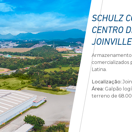
SCHULZ C
CENTRO D
JOINVILLE
Armazenamento e
comercializados 
Latina.
Localização:
Join
Área:
Galpão logí
terreno de 68.0