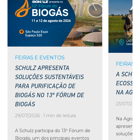
FEIRAS E EVENTOS
FEIRAS 
SCHULZ APRESENTA
A SCHUL
SOLUÇÕES SUSTENTÁVEIS
ECOSSIS
PARA PURIFICAÇÃO DE
NA AGRO
BIOGÁS NO 13º FÓRUM DE
23/07/2026 
BIOGÁS
29/07/2026 · 1 min de leitura
Na Agrolei
apresenta 
A Schulz participa do 13º Fórum de
soluções 
Biogás, um dos principais eventos