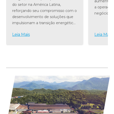
aumentar a
do setor na América Latina,
a operação
reforçando seu compromisso com o
negócio par
desenvolvimento de soluções que
Visite nos
impulsionam a transição energética
como a te
e a economia circular. O evento será
transforma
Leia Mais
Leia Mais
realizado nos dias 11 e 12 de agosto,
proporcio
na São Paulo Exp