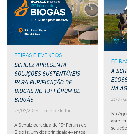
FEIRAS E EVENTOS
FEIRAS 
SCHULZ APRESENTA
A SCHUL
SOLUÇÕES SUSTENTÁVEIS
ECOSSIS
PARA PURIFICAÇÃO DE
NA AGRO
BIOGÁS NO 13º FÓRUM DE
23/07/2026 
BIOGÁS
29/07/2026 · 1 min de leitura
Na Agrolei
apresenta 
A Schulz participa do 13º Fórum de
soluções 
Biogás, um dos principais eventos