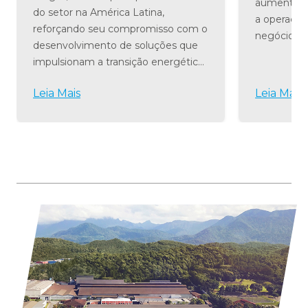
aumentar a
do setor na América Latina,
a operação
reforçando seu compromisso com o
negócio par
desenvolvimento de soluções que
Visite nos
impulsionam a transição energética
como a te
e a economia circular. O evento será
transforma
Leia Mais
Leia Mais
realizado nos dias 11 e 12 de agosto,
proporcio
na São Paulo Exp