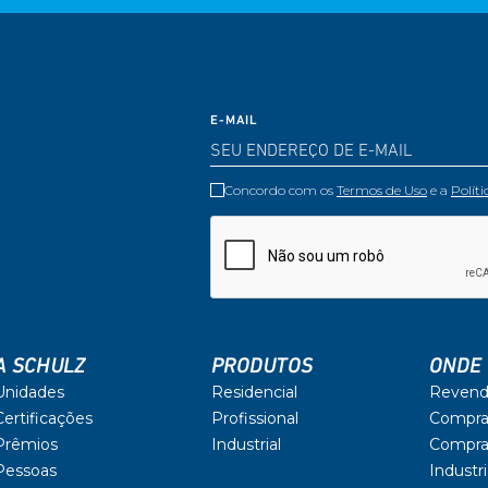
E-MAIL
Concordo com os
Termos de Uso
e a
Polít
A SCHULZ
PRODUTOS
ONDE
Unidades
Residencial
Revend
Certificações
Profissional
Compra
Prêmios
Industrial
Compra
Pessoas
Industri