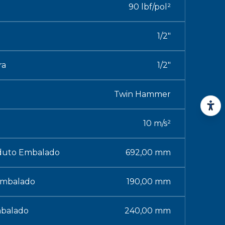
90 lbf/pol²
1/2"
ra
1/2"
Twin Hammer
10 m/s²
duto Embalado
692,00 mm
Embalado
190,00 mm
mbalado
240,00 mm