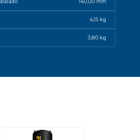
mbalado
140,00 mm
4,15 kg
3,80 kg