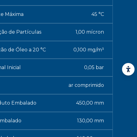
te Máxima
45 °C
ão de Partículas
1,00 mícron
o de Óleo a 20 °C
0,100 mg/m³
l Inicial
0,05 bar
ar comprimido
duto Embalado
450,00 mm
Embalado
130,00 mm