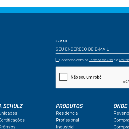
E-MAIL
Concordo com os
Termos de Uso
e a
Polít
A SCHULZ
PRODUTOS
ONDE
Unidades
Residencial
Revend
Certificações
Profissional
Compra
Prêmios
Industrial
Compra