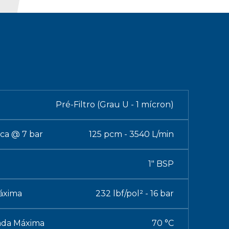
Pré-Filtro (Grau U - 1 mícron)
ca @ 7 bar
125 pcm - 3540 L/min
1" BSP
áxima
232 lbf/pol² - 16 bar
ada Máxima
70 °C