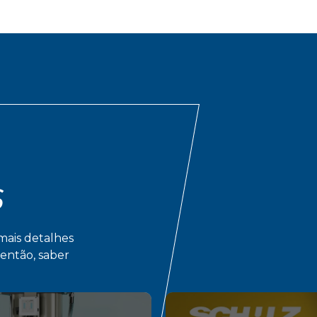
S
mais detalhes
então, saber