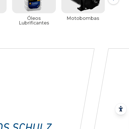
Óleos
Motobombas
Ace
Lubrificantes
OS SCHULZ