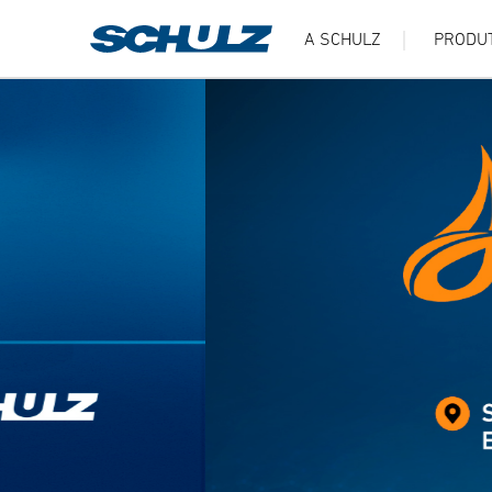
A SCHULZ
PRODU
Página Inicial - Schulz Compressores