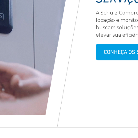
A Schulz Compres
locação e monit
buscam soluções 
elevar sua eficiê
CONHEÇA OS 