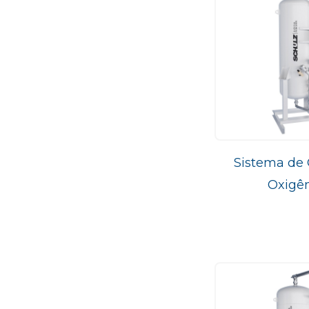
Monofásico - 127/220 V
Sistema de 
Oxigên