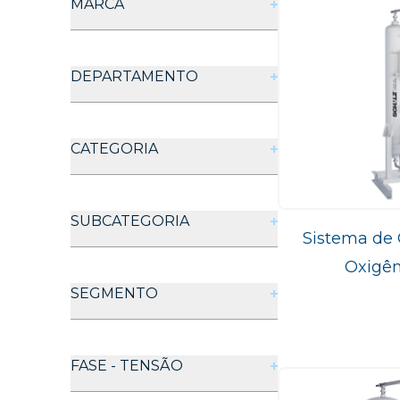
MARCA
Schulz
DEPARTAMENTO
Soluções em Gases
CATEGORIA
Geradores de Oxigênio
SUBCATEGORIA
Sistema de 
Oxigên
SGO
SEGMENTO
Industrial
FASE - TENSÃO