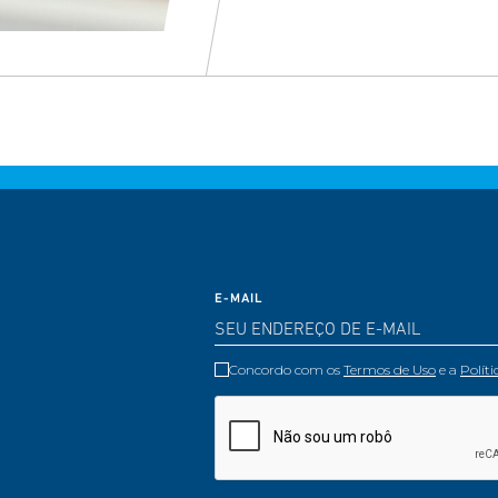
E-MAIL
Concordo com os
Termos de Uso
e a
Polít