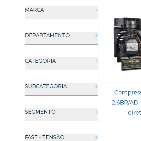
MARCA
Schulz
DEPARTAMENTO
Compressores de Ar
CATEGORIA
Compressores de Pistão
SUBCATEGORIA
Compress
2,6BR/AD-S
Bravo
SEGMENTO
dire
Industrial
FASE - TENSÃO
Profissional