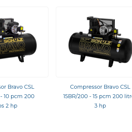
or Bravo CSL
Compressor Bravo CSL
- 10 pcm 200
15BR/200 - 15 pcm 200 litr
ros 2 hp
3 hp