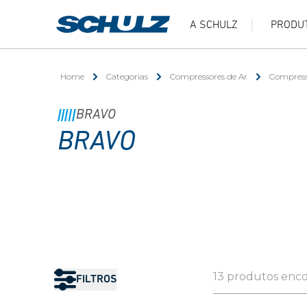
A SCHULZ
PRODU
Home
Categorias
Compressores de Ar
Compress
BRAVO
BRAVO
13 produtos enc
FILTROS